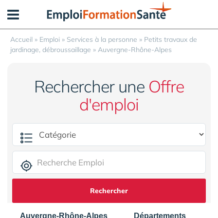
Panneau de gestion des cookies
Accueil
»
Emploi
»
Services à la personne
»
Petits travaux de
jardinage, débroussaillage
»
Auvergne-Rhône-Alpes
Rechercher une
Offre
d'emploi
Rechercher
Auvergne-Rhône-Alpes
Départements