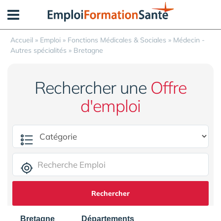
Panneau de gestion des cookies
Accueil
»
Emploi
»
Fonctions Médicales & Sociales
»
Médecin -
Autres spécialités
»
Bretagne
Rechercher une
Offre
d'emploi
Rechercher
Bretagne
Départements