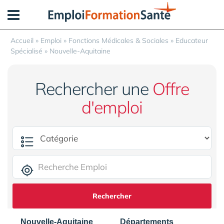
Panneau de gestion des cookies
Accueil
»
Emploi
»
Fonctions Médicales & Sociales
»
Educateur
Spécialisé
»
Nouvelle-Aquitaine
Rechercher une
Offre
d'emploi
Rechercher
Nouvelle-Aquitaine
Départements