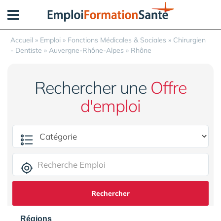
Panneau de gestion des cookies
Accueil
»
Emploi
»
Fonctions Médicales & Sociales
»
Chirurgien
- Dentiste
»
Auvergne-Rhône-Alpes
»
Rhône
Rechercher une
Offre
d'emploi
Rechercher
Régions