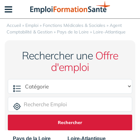
Panneau de gestion des cookies
Accueil
»
Emploi
»
Fonctions Médicales & Sociales
»
Agent
Comptabilité & Gestion
»
Pays de la Loire
»
Loire-Atlantique
Rechercher une
Offre
d'emploi
Rechercher
Pays de la Loire
Loire-Atlantique