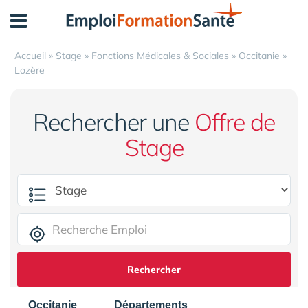
Panneau de gestion des cookies
Accueil
»
Stage
»
Fonctions Médicales & Sociales
»
Occitanie
»
Lozère
Rechercher une
Offre de
Stage
Rechercher
Occitanie
Départements