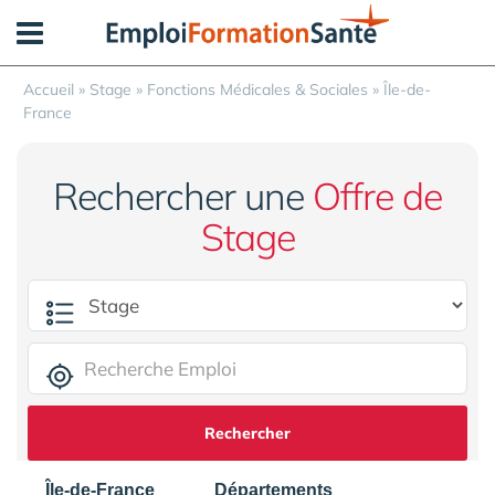
Panneau de gestion des cookies
Accueil
»
Stage
»
Fonctions Médicales & Sociales
»
Île-de-
France
Rechercher une
Offre de
Stage
Rechercher
Île-de-France
Départements