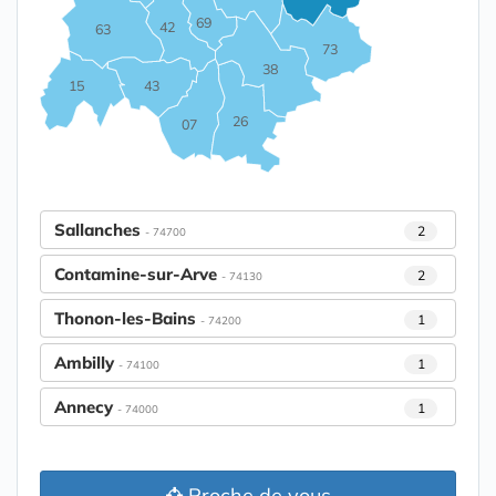
69
42
63
73
38
15
43
26
07
Sallanches
2
- 74700
Contamine-sur-Arve
2
- 74130
Thonon-les-Bains
1
- 74200
Ambilly
1
- 74100
Annecy
1
- 74000
Proche de vous