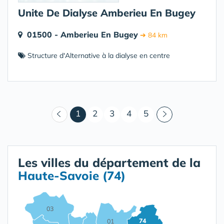
Unite De Dialyse Amberieu En Bugey
01500 - Amberieu En Bugey
➔ 84 km
Structure d'Alternative à la dialyse en centre
(courant)
1
2
3
4
5
Les villes du département de la
Haute-Savoie (74)
03
74
01