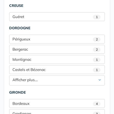
CREUSE
Guéret
1
DORDOGNE
Périgueux
2
Bergerac
2
Montignac
1
Castels et Bézenac
1
Afficher plus....
GIRONDE
Bordeaux
4
Gradignan
3