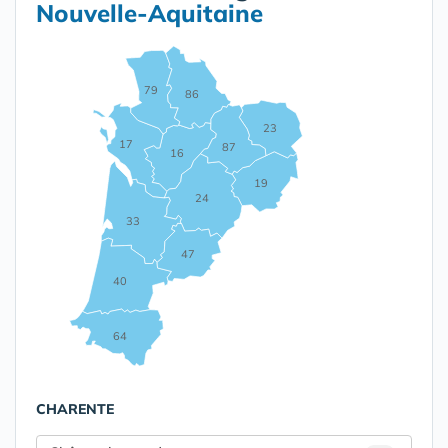
Nouvelle-Aquitaine
79
86
23
17
87
16
19
24
33
47
40
64
CHARENTE