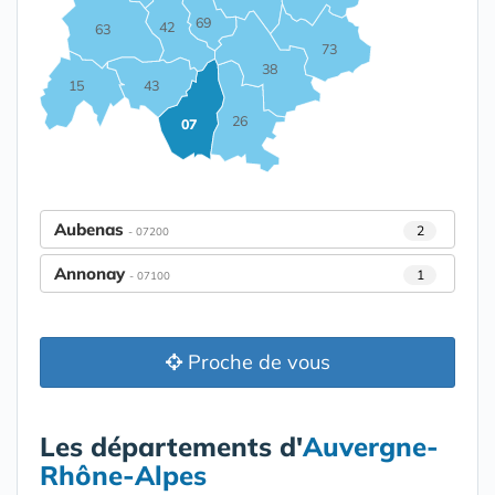
69
42
63
73
38
15
43
26
07
Aubenas
2
- 07200
Annonay
1
- 07100
Proche de vous
Les départements d'
Auvergne-
Rhône-Alpes