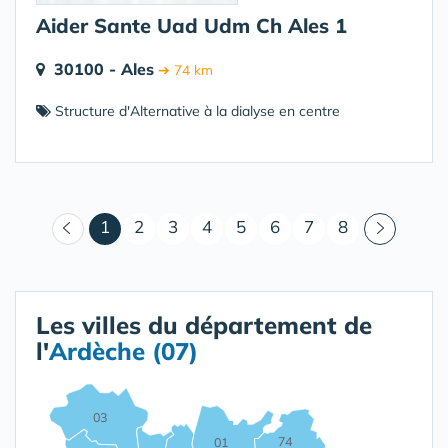
Aider Sante Uad Udm Ch Ales 1
30100 - Ales
➔ 74 km
Structure d'Alternative à la dialyse en centre
(courant)
1
2
3
4
5
6
7
8
Les villes du département de
l'
Ardèche (07)
03
74
01