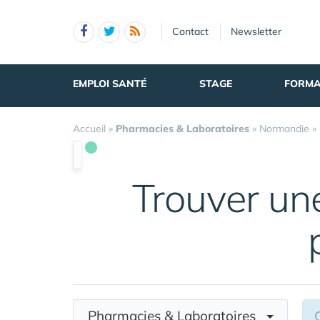
Panneau de gestion des cookies
Contact
Newsletter
EMPLOI SANTÉ
STAGE
FORMA
Accueil
»
Pharmacies & Laboratoires
»
Normandie
»
Trouver u
Pharmacies & Laboratoires