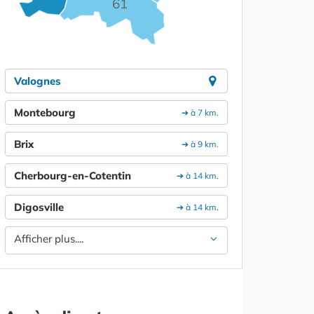
61
Valognes
Montebourg
➔ à 7 km.
Brix
➔ à 9 km.
Cherbourg-en-Cotentin
➔ à 14 km.
Digosville
➔ à 14 km.
Afficher plus....