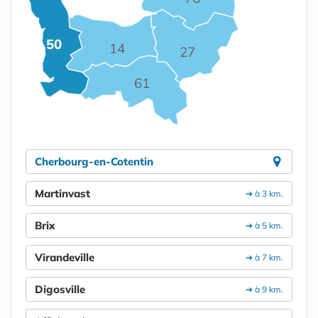
50
14
27
61
Cherbourg-en-Cotentin
Martinvast
➔ à 3 km.
Brix
➔ à 5 km.
Virandeville
➔ à 7 km.
Digosville
➔ à 9 km.