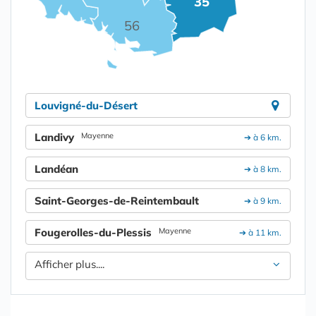
35
56
Louvigné-du-Désert
Landivy
Mayenne
➔ à 6 km.
Landéan
➔ à 8 km.
Saint-Georges-de-Reintembault
➔ à 9 km.
Fougerolles-du-Plessis
Mayenne
➔ à 11 km.
Afficher plus....