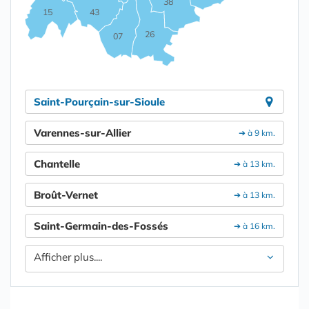
38
15
43
26
07
Saint-Pourçain-sur-Sioule
Varennes-sur-Allier
➔ à 9 km.
Chantelle
➔ à 13 km.
Broût-Vernet
➔ à 13 km.
Saint-Germain-des-Fossés
➔ à 16 km.
Afficher plus....