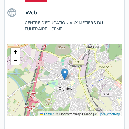
Web
CENTRE D'EDUCATION AUX METIERS DU
FUNERAIRE - CEMF
+
−
Leaflet
|
© Openstreetmap France | ©
OpenStreetMap