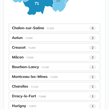
39
71
Chalon-sur-Saône
5
- 71100
Autun
2
- 71400
Creusot
2
- 71200
Mâcon
2
- 71000
Bourbon-Lancy
1
- 71140
Montceau-les-Mines
1
- 71300
Charolles
1
- 71120
Dracy-le-Fort
1
- 71640
Hurigny
1
- 71870