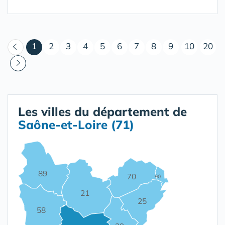
(courant)
1
2
3
4
5
6
7
8
9
10
20
Les villes du département de
Saône-et-Loire (71)
89
70
90
21
25
58