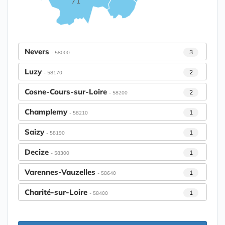
71
Nevers
3
- 58000
Luzy
2
- 58170
Cosne-Cours-sur-Loire
2
- 58200
Champlemy
1
- 58210
Saizy
1
- 58190
Decize
1
- 58300
Varennes-Vauzelles
1
- 58640
Charité-sur-Loire
1
- 58400