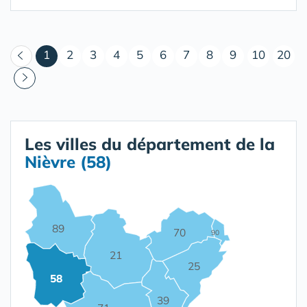
(courant)
1
2
3
4
5
6
7
8
9
10
20
Les villes du département de la
Nièvre (58)
89
70
90
21
25
58
39