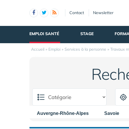
Panneau de gestion des cookies
Contact
Newsletter
EMPLOI SANTÉ
STAGE
FORMA
Accueil
»
Emploi
»
Services à la personne
»
Travaux 
Rech
Auvergne-Rhône-Alpes
Savoie