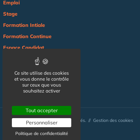
Emploi
Stage
Formation Intiale
Formation Continue
Espace Candidat
Espace Recruteur
Actualité
Ce site utilise des cookies
et vous donne le contrôle
Agenda
sur ceux que vous
souhaitez activer
NOS AUTRES SITES :
Tout accepter
© Australis 2026 - Tous droits réservés. //
Gestion des cookies
Personnaliser
Politique de confidentialité