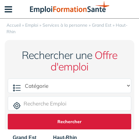
Panneau de gestion des cookies
Accueil
»
Emploi
»
Services à la personne
»
Grand Est
»
Haut-
Rhin
Rechercher une
Offre
d'emploi
Rechercher
Grand Est
Haut-Rhin