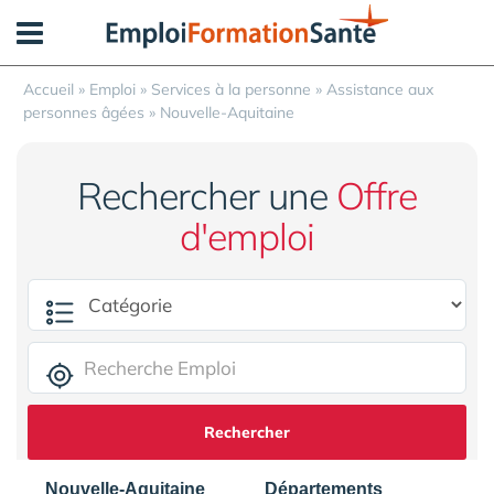
Panneau de gestion des cookies
Accueil
»
Emploi
»
Services à la personne
»
Assistance aux
personnes âgées
»
Nouvelle-Aquitaine
Rechercher une
Offre
d'emploi
Rechercher
Nouvelle-Aquitaine
Départements