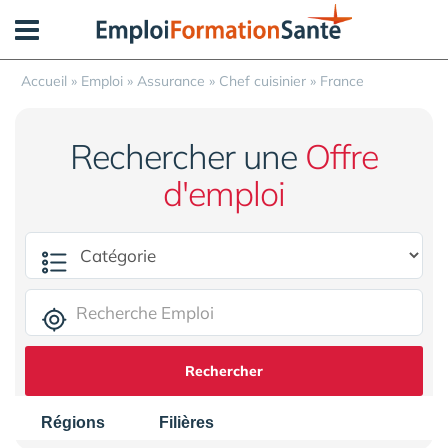
Panneau de gestion des cookies
Accueil
»
Emploi
»
Assurance
»
Chef cuisinier
»
France
Rechercher une
Offre
d'emploi
Rechercher
Régions
Filières