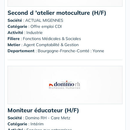
Second d 'atelier motoculture (H/F)
Société
:
ACTUAL MIGENNES
Catégorie
: Offre emploi CDI
Activité
: Industrie
Filiere
: Fonctions Médicales & Sociales
Metier
: Agent Comptabilité & Gestion
Departement
: Bourgogne-Franche-Comté : Yonne
Moniteur éducateur (H/F)
Société
:
Domino RH - Care Metz
Catégorie
: Intérim
Activité
: Services aux entreprises