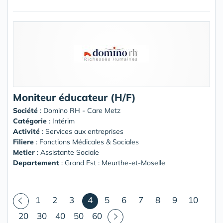
Moniteur éducateur (H/F)
Société
:
Domino RH - Care Metz
Catégorie
: Intérim
Activité
: Services aux entreprises
Filiere
: Fonctions Médicales & Sociales
Metier
: Assistante Sociale
Departement
: Grand Est : Meurthe-et-Moselle
(courant)
1
2
3
4
5
6
7
8
9
10
20
30
40
50
60