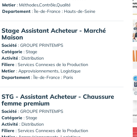
Metier
: Méthodes,Contrôle,Qualité
Departement
: Île-de-France : Hauts-de-Seine
Stage Assistant Acheteur - Marché
Maison
Société
:
GROUPE PRINTEMPS
Catégorie
: Stage
Activité
: Distribution
Filiere
: Services Connexes de la Production
Metier
: Approvisionnements, Logistique
Departement
: Île-de-France : Paris
STG - Assistant Acheteur - Chaussure
femme premium
Société
:
GROUPE PRINTEMPS
Catégorie
: Stage
Activité
: Distribution
Filiere
: Services Connexes de la Production
Metier
: Approvisionnements, Logistique