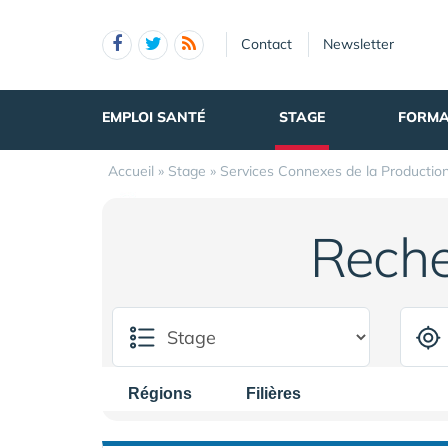
Panneau de gestion des cookies
Contact
Newsletter
EMPLOI SANTÉ
STAGE
FORMA
Accueil
»
Stage
»
Services Connexes de la Productio
Reche
Régions
Filières