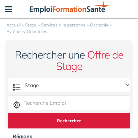
Panneau de gestion des cookies
Accueil
»
Stage
»
Services à la personne
»
Occitanie
»
Pyrénées-Orientales
Rechercher une
Offre de
Stage
Rechercher
Régions