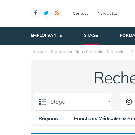
Panneau de gestion des cookies
Contact
Newsletter
EMPLOI SANTÉ
STAGE
FORMA
Accueil
»
Stage
»
Fonctions Médicales & Sociales
»
P
Reche
Régions
Fonctions Médicales & Soc