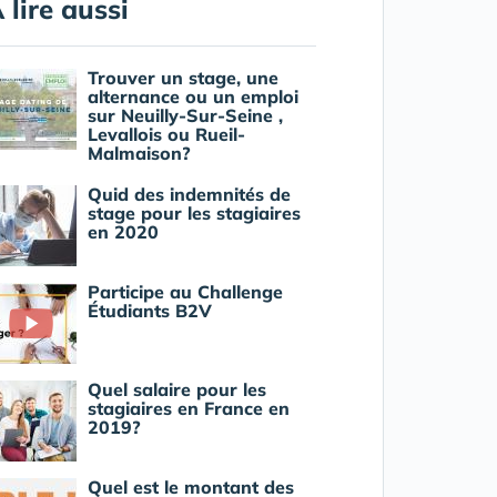
 lire aussi
Trouver un stage, une
alternance ou un emploi
sur Neuilly-Sur-Seine ,
Levallois ou Rueil-
Malmaison?
Quid des indemnités de
stage pour les stagiaires
en 2020
Participe au Challenge
Étudiants B2V
Quel salaire pour les
stagiaires en France en
2019?
Quel est le montant des