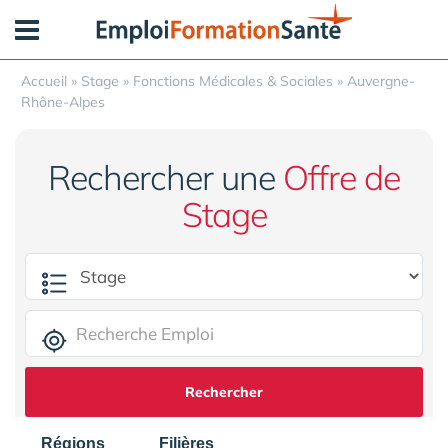
Panneau de gestion des cookies
Accueil
»
Stage
»
Fonctions Médicales & Sociales
»
Auvergne-
Rhône-Alpes
Rechercher une
Offre de
Stage
Rechercher
Régions
Filières