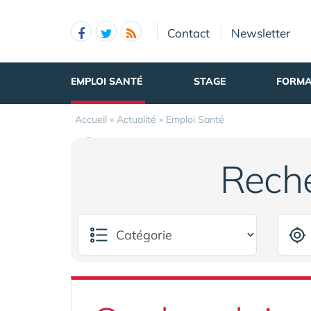
Panneau de gestion des cookies
Contact
Newsletter
EMPLOI SANTÉ
STAGE
FORMA
Accueil
»
Actualité
»
Emploi Santé
Rech