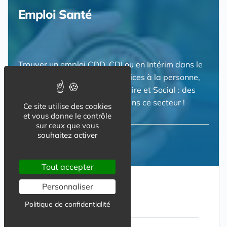
Emploi Santé
Trouver un emploi CDD, CDI ou en Intérim dans le
secteur des la santé, des services à la personne,
du Medico Social ou du Sanitaire et Social : des
centaines d'offres d'emploi dans ce secteur !
Ce site utilise des cookies
et vous donne le contrôle
sur ceux que vous
souhaitez activer
RUBRIQUES
Trouver une offre d'emploi santé
Tout accepter
Personnaliser
A lire aussi
Politique de confidentialité