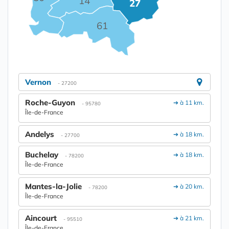
14
27
61
Vernon
- 27200
Roche-Guyon
➔ à 11 km.
- 95780
Île-de-France
Andelys
➔ à 18 km.
- 27700
Buchelay
➔ à 18 km.
- 78200
Île-de-France
Mantes-la-Jolie
➔ à 20 km.
- 78200
Île-de-France
Aincourt
➔ à 21 km.
- 95510
Île-de-France