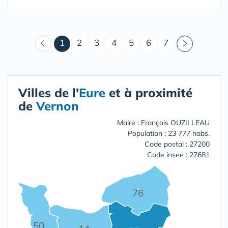
(courant)
1
2
3
4
5
6
7
Villes de l'
Eure
et à proximité
de
Vernon
Maire : François OUZILLEAU
Population : 23 777 habs.
Code postal : 27200
Code insee : 27681
76
50