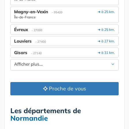
Magny-en-Vexin
➔ à 25 km.
- 95420
Île-de-France
Évreux
➔ à 25 km.
- 27000
Louviers
➔ à 27 km.
- 27400
Gisors
➔ à 31 km.
- 27140
Afficher plus....
Proche de vous
Les départements de
Normandie