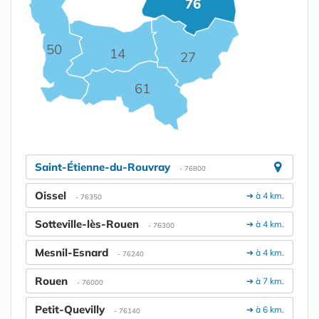
76
50
14
27
61
Saint-Étienne-du-Rouvray
- 76800
Oissel
➔ à 4 km.
- 76350
Sotteville-lès-Rouen
➔ à 4 km.
- 76300
Mesnil-Esnard
➔ à 4 km.
- 76240
Rouen
➔ à 7 km.
- 76000
Petit-Quevilly
➔ à 6 km.
- 76140