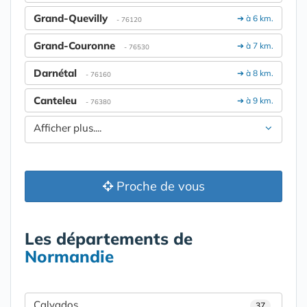
Grand-Quevilly
➔ à 6 km.
- 76120
Grand-Couronne
➔ à 7 km.
- 76530
Darnétal
➔ à 8 km.
- 76160
Canteleu
➔ à 9 km.
- 76380
Afficher plus....
Proche de vous
Les départements de
Normandie
Calvados
37