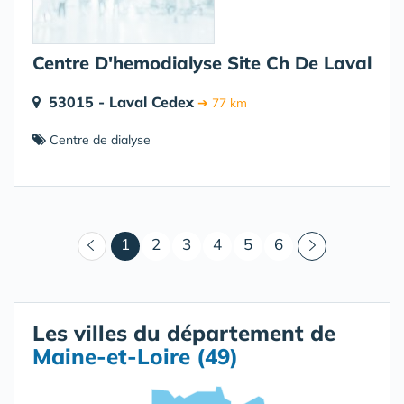
Centre D'hemodialyse Site Ch De Laval
53015 - Laval Cedex
➔ 77 km
Centre de dialyse
(courant)
1
2
3
4
5
6
Les villes du département de
Maine-et-Loire (49)