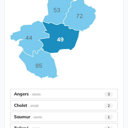
53
72
44
49
85
Angers
3
- 49000
Cholet
2
- 49280
Saumur
1
- 49400