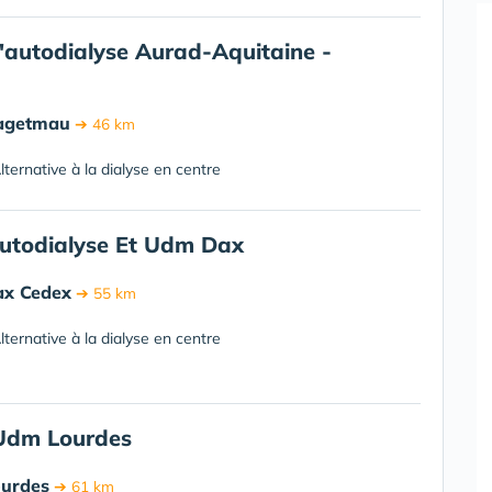
'autodialyse Aurad-Aquitaine -
u
agetmau
➔ 46 km
ternative à la dialyse en centre
utodialyse Et Udm Dax
ax Cedex
➔ 55 km
ternative à la dialyse en centre
Udm Lourdes
ourdes
➔ 61 km