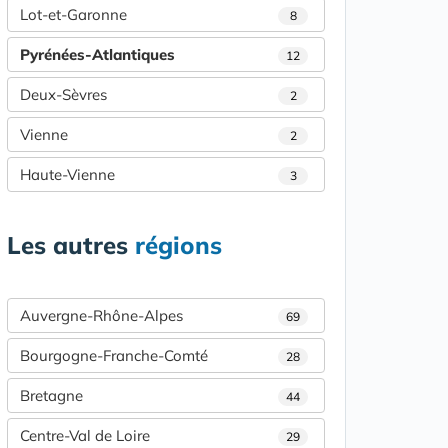
Lot-et-Garonne
8
Pyrénées-Atlantiques
12
Deux-Sèvres
2
Vienne
2
Haute-Vienne
3
Les autres
régions
Auvergne-Rhône-Alpes
69
Bourgogne-Franche-Comté
28
Bretagne
44
Centre-Val de Loire
29