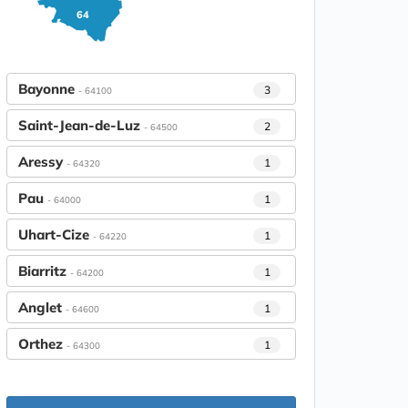
64
Bayonne
3
- 64100
Saint-Jean-de-Luz
2
- 64500
Aressy
1
- 64320
Pau
1
- 64000
Uhart-Cize
1
- 64220
Biarritz
1
- 64200
Anglet
1
- 64600
Orthez
1
- 64300