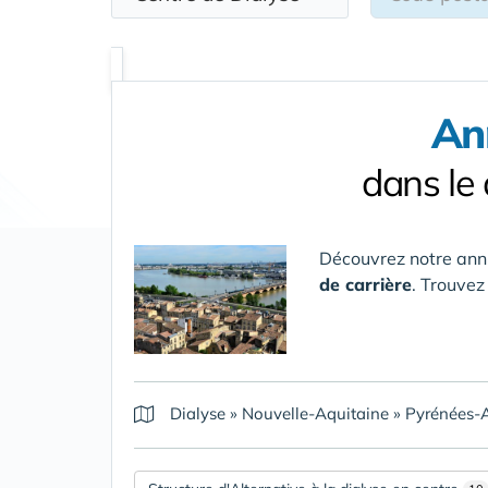
An
dans le
Découvrez notre ann
de carrière
. Trouvez
Dialyse
»
Nouvelle-Aquitaine
»
Pyrénées-A