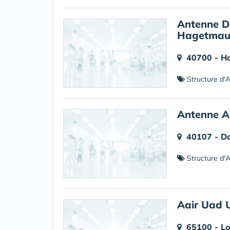
Antenne D
Hagetma
40700 - H
Structure d'Al
Antenne A
40107 - D
Structure d'Al
Aair Uad 
65100 - L