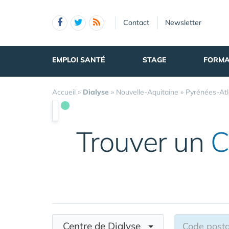
Panneau de gestion des cookies
Contact
Newsletter
EMPLOI SANTÉ
STAGE
FORMA
Accueil
»
Dialyse
»
Nouvelle-Aquitaine
»
Pyrénées-Atl
Trouver un
C
Centre de Dialyse