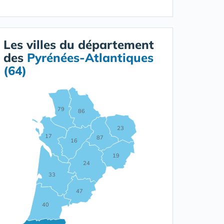
Les villes du département
des
Pyrénées-Atlantiques
(64)
79
86
23
17
87
16
19
24
33
47
40