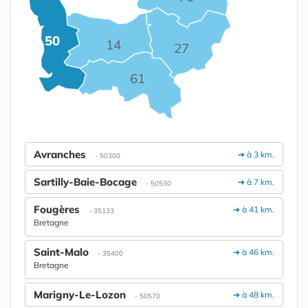
50
14
27
61
Avranches
➔ à 3 km.
- 50300
Sartilly-Baie-Bocage
➔ à 7 km.
- 50530
Fougères
➔ à 41 km.
- 35133
Bretagne
Saint-Malo
➔ à 46 km.
- 35400
Bretagne
Marigny-Le-Lozon
➔ à 48 km.
- 50570