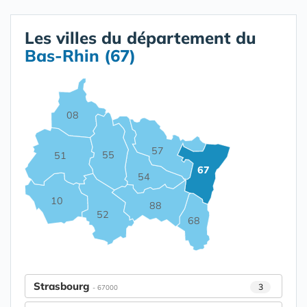
Les villes du département du
Bas-Rhin (67)
08
57
55
51
67
54
10
88
52
68
Strasbourg
3
- 67000