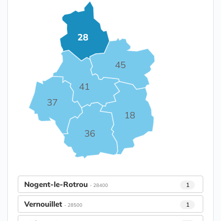
28
45
41
37
18
36
Nogent-le-Rotrou
1
- 28400
Vernouillet
1
- 28500