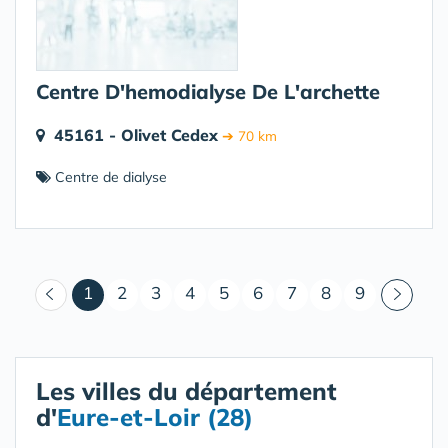
Centre D'hemodialyse De L'archette
45161 - Olivet Cedex
➔ 70 km
Centre de dialyse
(courant)
1
2
3
4
5
6
7
8
9
Les villes du département
d'
Eure-et-Loir (28)