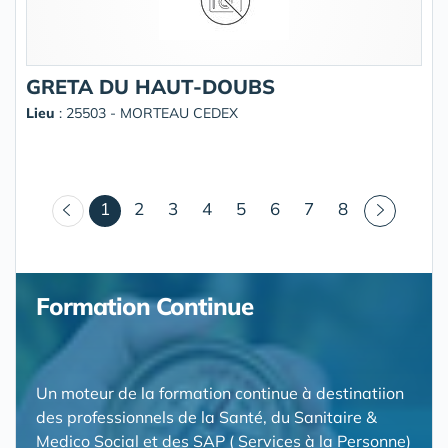
GRETA DU HAUT-DOUBS
Lieu
: 25503 - MORTEAU CEDEX
(courant)
1
2
3
4
5
6
7
8
Formation Continue
Un moteur de la formation continue à destinatiion
des professionnels de la Santé, du Sanitaire &
Medico Social et des SAP ( Services à la Personne)