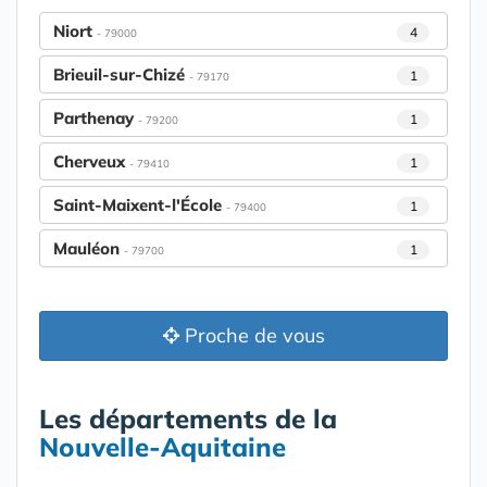
Niort
4
- 79000
Brieuil-sur-Chizé
1
- 79170
Parthenay
1
- 79200
Cherveux
1
- 79410
Saint-Maixent-l'École
1
- 79400
Mauléon
1
- 79700
Proche de vous
Les départements de la
Nouvelle-Aquitaine