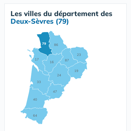
Les villes du département des
Deux-Sèvres (79)
79
86
23
17
87
16
19
24
33
47
40
64