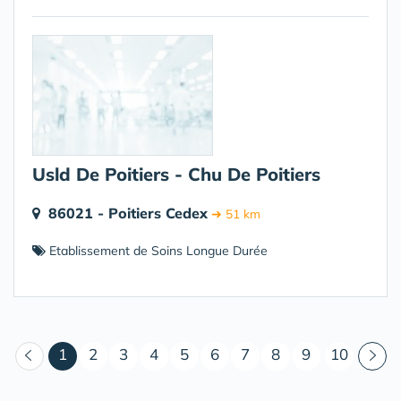
Usld De Poitiers - Chu De Poitiers
86021 - Poitiers Cedex
➔ 51 km
Etablissement de Soins Longue Durée
(courant)
1
2
3
4
5
6
7
8
9
10