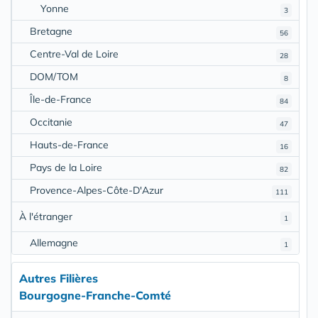
Yonne
3
Bretagne
56
Centre-Val de Loire
28
DOM/TOM
8
Île-de-France
84
Occitanie
47
Hauts-de-France
16
Pays de la Loire
82
Provence-Alpes-Côte-D'Azur
111
À l'étranger
1
Allemagne
1
Autres Filières
Bourgogne-Franche-Comté