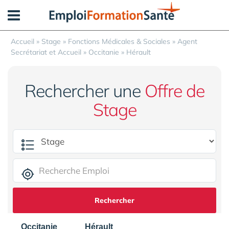
Panneau de gestion des cookies
Accueil
»
Stage
»
Fonctions Médicales & Sociales
»
Agent
Secrétariat et Accueil
»
Occitanie
»
Hérault
Rechercher une
Offre de
Stage
Rechercher
Occitanie
Hérault