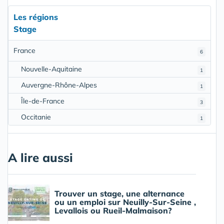
Les régions
Stage
France
6
Nouvelle-Aquitaine
1
Auvergne-Rhône-Alpes
1
Île-de-France
3
Occitanie
1
A lire aussi
Trouver un stage, une alternance
ou un emploi sur Neuilly-Sur-Seine ,
Levallois ou Rueil-Malmaison?