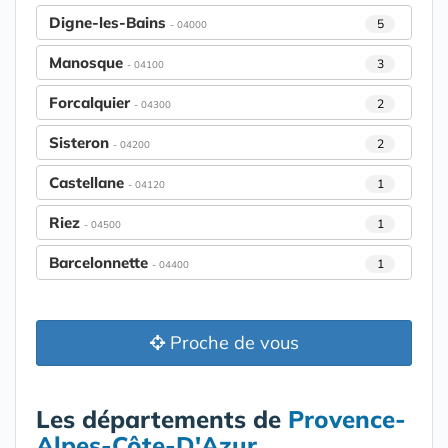
Digne-les-Bains
5
- 04000
Manosque
3
- 04100
Forcalquier
2
- 04300
Sisteron
2
- 04200
Castellane
1
- 04120
Riez
1
- 04500
Barcelonnette
1
- 04400
Proche de vous
Les départements de
Provence-
Alpes-Côte-D'Azur