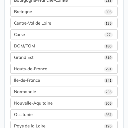
Bourgogne-Franche-Comté
233
Bretagne
305
Centre-Val de Loire
135
Corse
27
DOM/TOM
180
Grand Est
319
Hauts-de-France
291
Île-de-France
341
Normandie
235
Nouvelle-Aquitaine
305
Occitanie
367
Pays de la Loire
195