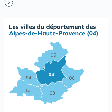
Les villes du département des
Alpes-de-Haute-Provence (04)
05
04
84
06
13
83