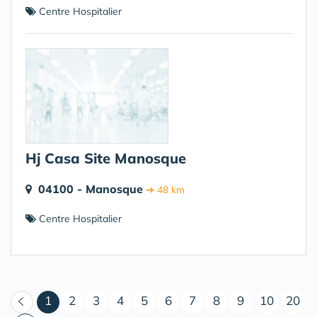
Centre Hospitalier
Hj Casa Site Manosque
04100 - Manosque
➔ 48 km
Centre Hospitalier
(courant)
1
2
3
4
5
6
7
8
9
10
20