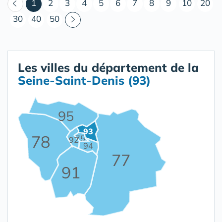
(courant)
1
2
3
4
5
6
7
8
9
10
20
30
40
50
Les villes du département de la
Seine-Saint-Denis (93)
95
93
78
75
92
94
77
91