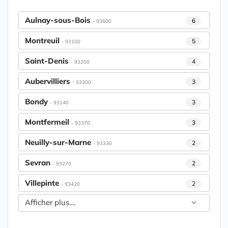
Aulnay-sous-Bois
6
- 93600
Montreuil
5
- 93100
Saint-Denis
4
- 93200
Aubervilliers
3
- 93300
Bondy
3
- 93140
Montfermeil
3
- 93370
Neuilly-sur-Marne
2
- 93330
Sevran
2
- 93270
Villepinte
2
- 93420
Afficher plus....