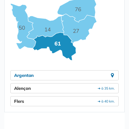
76
50
14
27
61
Argentan
Alençon
➔ à 35 km.
Flers
➔ à 40 km.