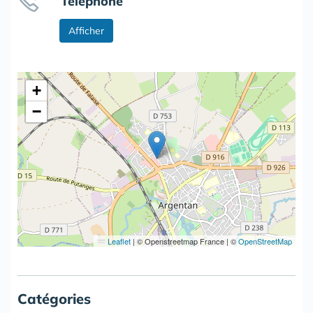
Téléphone
Afficher
+
−
Leaflet
|
© Openstreetmap France | ©
OpenStreetMap
Catégories