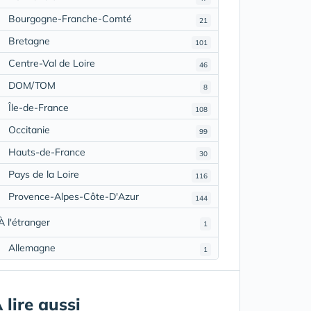
Bourgogne-Franche-Comté
21
Bretagne
101
Centre-Val de Loire
46
DOM/TOM
8
Île-de-France
108
Occitanie
99
Hauts-de-France
30
Pays de la Loire
116
Provence-Alpes-Côte-D'Azur
144
À l'étranger
1
Allemagne
1
 lire aussi