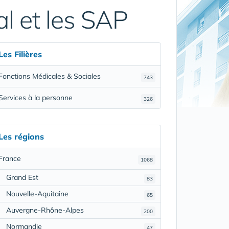
al et les SAP
Les Filières
Fonctions Médicales & Sociales
743
Services à la personne
326
Les régions
France
1068
Grand Est
83
Nouvelle-Aquitaine
65
Auvergne-Rhône-Alpes
200
Normandie
47