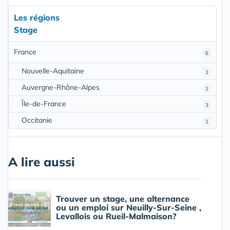
Les régions
Stage
France
6
Nouvelle-Aquitaine
1
Auvergne-Rhône-Alpes
1
Île-de-France
3
Occitanie
1
A lire aussi
Trouver un stage, une alternance
ou un emploi sur Neuilly-Sur-Seine ,
Levallois ou Rueil-Malmaison?