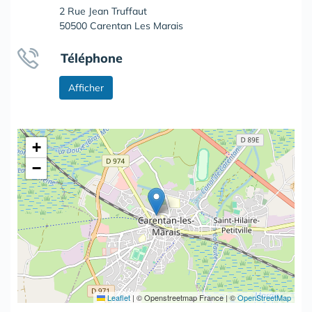
2 Rue Jean Truffaut
50500 Carentan Les Marais
Téléphone
Afficher
+
−
Leaflet
|
© Openstreetmap France | ©
OpenStreetMap