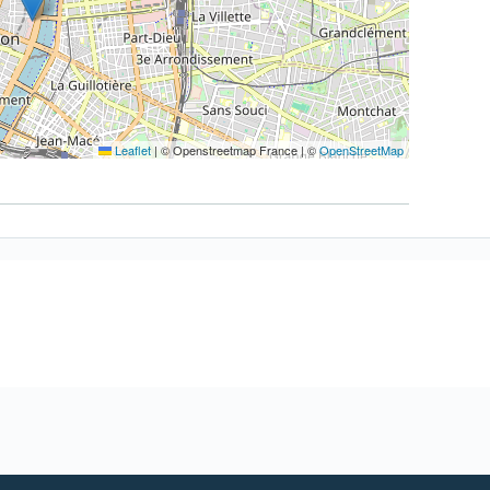
Leaflet
|
© Openstreetmap France | ©
OpenStreetMap