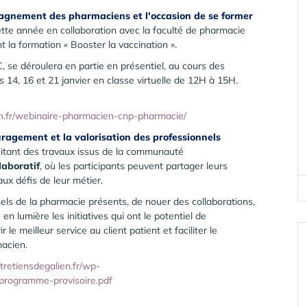
mpagnement des pharmaciens et l'occasion de se former
tte année en collaboration avec la faculté de pharmacie
 la formation « Booster la vaccination ».
C, se déroulera en partie en présentiel, au cours des
es 14, 16 et 21 janvier en classe virtuelle de 12H à 15H.
en.fr/webinaire-pharmacien-cnp-pharmacie/
ouragement et la valorisation des professionnels
citant des travaux issus de la communauté
laboratif
, où les participants peuvent partager leurs
ux défis de leur métier.
els de la pharmacie présents, de nouer des collaborations,
en lumière les initiatives qui ont le potentiel de
le meilleur service au client patient et faciliter le
macien.
tretiensdegalien.fr/wp-
-programme-provisoire.pdf