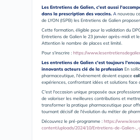
Les Entretiens de Galien, c'est aussi l'acco
dans la prescription des vaccins.
A
nouveau ce
de LYON (ISPB) les Entretiens de Galien proposent
Cette formation, éligible pour la validation du DP
Entretiens de Galien le 23 janvier après-midi et l
Attention le nombre de places est limité.
Pour s'inscrire :
https://www.lesentretiensdegali
Les entretiens de Galien c'est toujours l'enc
innovants acteurs clé de la profession
En solli
pharmaceutique, l'évènement devient espace
col
expériences, confrontant idées et solutions face a
C'est l'occasion unique proposée aux professionn
de valoriser les meilleures contributions et mettre 
transformer la pratique pharmaceutique pour offrir 
tournant décisif de l'évolution du métier de phar
Découvrez le pré-programme :
https://www.lesen
content/uploads/2024/10/Entretiens-de-Galien-_