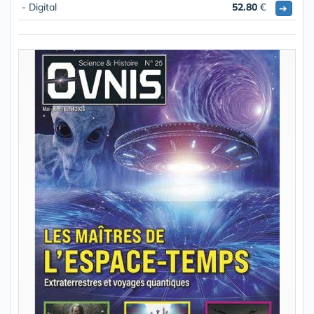
- Digital
52.80
€
➔