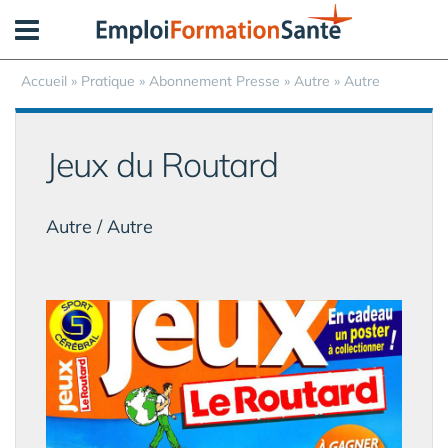
Panneau de gestion des cookies
Accueil
»
Pratique
»
Abonnement Presse
» Autre » Autre
Jeux du Routard
Autre / Autre