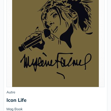
Autre
Icon Life
Mag Book