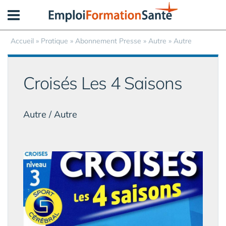
Panneau de gestion des cookies
Accueil
»
Pratique
»
Abonnement Presse
» Autre » Autre
Croisés Les 4 Saisons
Autre / Autre